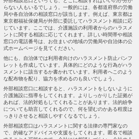
外部相談窓口といっても、どこに相談すればいいのか分か
らない人もいるでしょう。一般的には、各都道府県の労働
局や各自治体の相談窓口が該当します。例えば、東京都は
東京都福祉保健局が外部に委託してハラスメント相談に応
じています。ここでは、介護施設の利用者からのハラスメ
ントに関する相談に応じてくれます。詳しい時間帯や相談
窓口の電話番号は、お住まいの地域の労働局や自治体の公
式ホームページを見てください。
他にも、自治体では利用者向けのハラスメント防止パンフ
レットも作成しています。具体的にどのような行為がハラ
スメントに該当するか書かれています。利用者へこのよう
な配布物を配り、協力を求めるのも良いでしょう。
外部相談窓口に相談すると、ハラスメントをしないように
介護施設に指導をしてくれます。よりしっかりした証拠が
あれば、法的対処もしてくれることがあります。法的紛争
についても助言してくれるので、何を望むのかある程度は
っきりさせると相談しやすくなるでしょう。
外部相談窓口はハラスメントに関する法律の専門家なの
で、的確なアドバイスや支援をしてくれます。匿名で相談